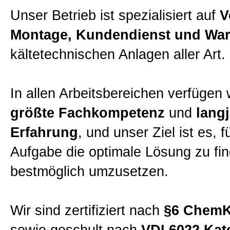
Partner
Unser Betrieb ist spezialisiert auf
V
Montage, Kundendienst und Wa
Karriere
kältetechnischen Anlagen aller Art.
Allgemein
In allen Arbeitsbereichen verfügen 
größte Fachkompetenz
und
lang
AGB
Erfahrung
, und unser Ziel ist es, f
Aufgabe die optimale Lösung zu fi
Impressum
bestmöglich umzusetzen.
Datenschutzerklärung
Wir sind zertifiziert nach
§6 ChemK